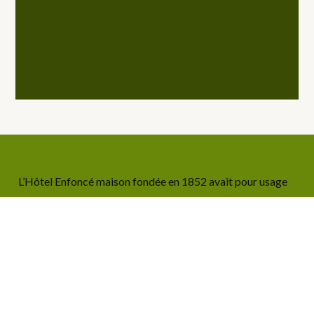
L’Hôtel Enfoncé maison fondée en 1852 avait pour usage
d’hôtel comprenant un café, une épicerie, une salle à
manger, un ancien office, 8 chambres, une petite véranda.
L’Hôtel Enfoncé se trouve à 50m des départs de sentiers
pédestres et VTT. Gérardmer se trouve à 30km du lieu de
résidence et la Bresse à 50 km environ pour les amateurs