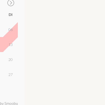
DI
06
13
20
27
by Smoobu