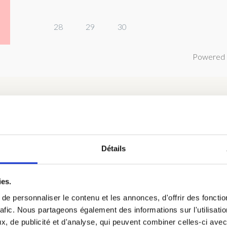
28
29
30
Powered 
Détails
hambre 2 : Chambre Bouleau au R
 de 1 à 2 personnes, petit déjeuner continental inclus dans le tari
ies.
iqué.
e personnaliser le contenu et les annonces, d'offrir des fonctio
rafic. Nous partageons également des informations sur l'utilisati
, de publicité et d'analyse, qui peuvent combiner celles-ci avec
hambres, avec la salle d’eau.