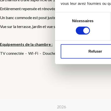
vous leur avez fournies ou qu'
Entièrement repensée et rénovée à base de produits naturels, enduit
Sélection
Un banc commode est posé juste devant le lit vous permettant d’en
Nécessaires
du
Vue sur la terrasse, jardin et vue sur le Belvédère.
consentement
Equipements de la chambre :
Refuser
TV connectée - WI-Fi - Douche à l’italienne - Volets + stores occ
2026