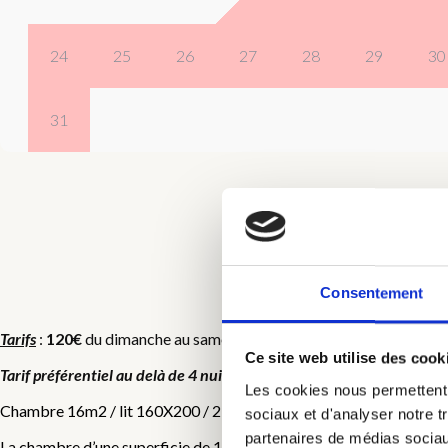
24
25
26
27
28
29
30
31
Consentement
C
Tarifs
:
120€
du dimanche au samedi et
140€
du samedi au dimanche,
Ce site web utilise des cook
Tarif préférentiel au delà de 4 nuits
, nous contacter pour le tarif appl
Les cookies nous permettent d
Chambre 16m2 / lit 160X200 / 2 personnes / insonorisée
sociaux et d'analyser notre t
partenaires de médias sociaux
La chambre d’une superficie de 16 m2, était auparavant une des 8 c