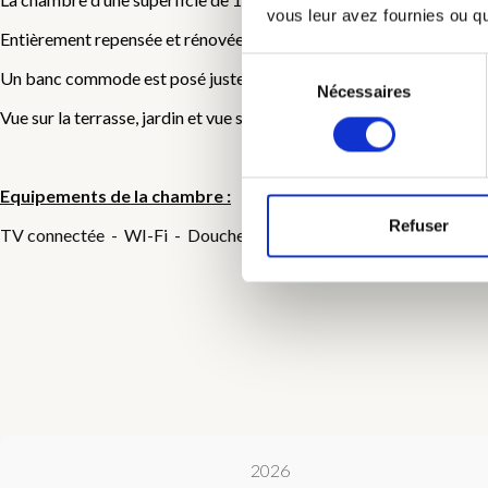
vous leur avez fournies ou qu'
Entièrement repensée et rénovée à base de produits naturels, enduit
Sélection
Un banc commode est posé juste devant le lit vous permettant d’en
Nécessaires
du
Vue sur la terrasse, jardin et vue sur le Belvédère.
consentement
Equipements de la chambre :
Refuser
TV connectée - WI-Fi - Douche à l’italienne - Volets + stores occ
2026