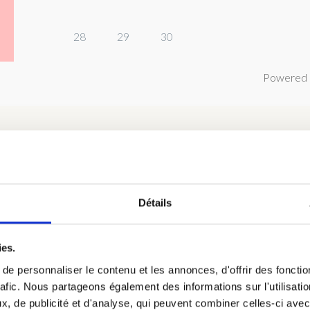
28
29
30
Powered 
Détails
hambre 2 : Chambre Bouleau au R
 de 1 à 2 personnes, petit déjeuner continental inclus dans le tari
ies.
iqué.
e personnaliser le contenu et les annonces, d'offrir des fonctio
rafic. Nous partageons également des informations sur l'utilisati
, de publicité et d'analyse, qui peuvent combiner celles-ci avec
hambres, avec la salle d’eau.