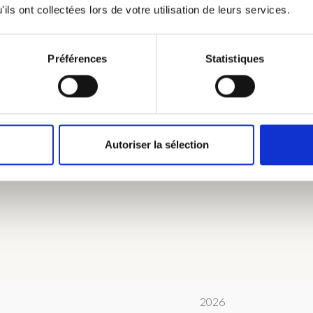
ils ont collectées lors de votre utilisation de leurs services.
 à la chaux, claustra en bouleau, un moment privilégié en toute sim
treposer vos affaires le temps de votre séjour.
Préférences
Statistiques
Autoriser la sélection
ultants - Prêt de lit parapluie bébé et chaise haute sur demande 
2026