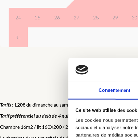
24
25
26
27
28
29
30
31
Consentement
C
Tarifs
:
120€
du dimanche au samedi et
140€
du samedi au dimanche,
Ce site web utilise des cook
Tarif préférentiel au delà de 4 nuits
, nous contacter pour le tarif appl
Les cookies nous permettent d
Chambre 16m2 / lit 160X200 / 2 personnes / insonorisée
sociaux et d'analyser notre t
partenaires de médias sociaux
La chambre d’une superficie de 16 m2, était auparavant une des 8 c