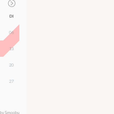
DI
06
13
20
27
by Smoobu