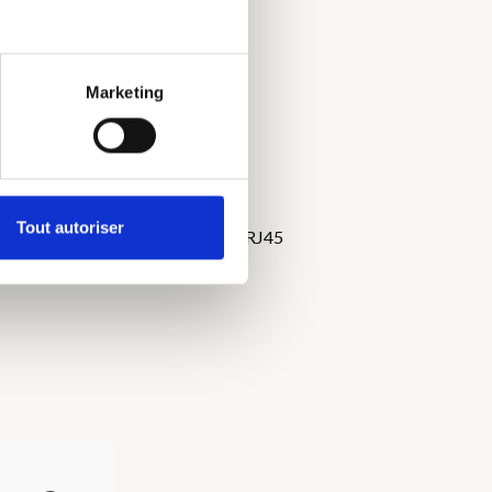
plicité.
Marketing
Tout autoriser
- Table et chaises - Prise USB et RJ45