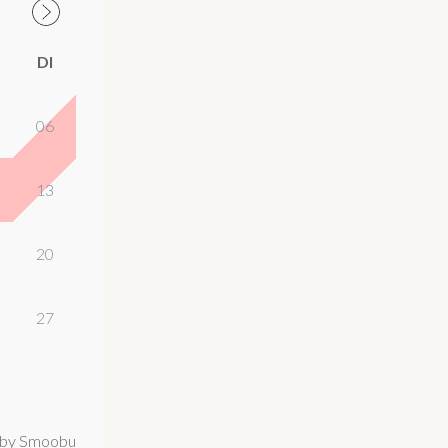
DI
06
13
20
27
by Smoobu