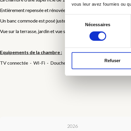
vous leur avez fournies ou qu'
Entièrement repensée et rénovée à base de produits naturels, enduit
Sélection
Un banc commode est posé juste devant le lit vous permettant d’en
Nécessaires
du
Vue sur la terrasse, jardin et vue sur le Belvédère.
consentement
Equipements de la chambre :
Refuser
TV connectée - WI-Fi - Douche à l’italienne - Volets + stores occ
2026