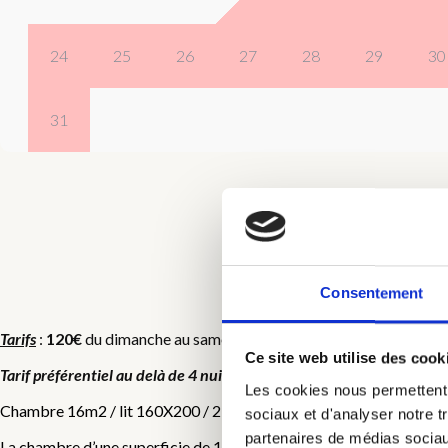
24
25
26
27
28
29
30
31
Consentement
C
Tarifs
:
120€
du dimanche au samedi et
140€
du samedi au dimanche,
Ce site web utilise des cook
Tarif préférentiel au delà de 4 nuits
, nous contacter pour le tarif appl
Les cookies nous permettent d
Chambre 16m2 / lit 160X200 / 2 personnes / insonorisée
sociaux et d'analyser notre t
partenaires de médias sociaux
La chambre d’une superficie de 16 m2, était auparavant une des 8 c