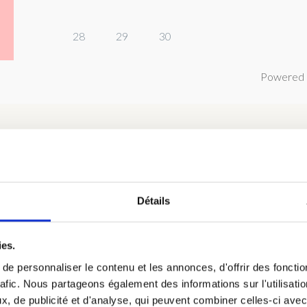
28
29
30
Powered 
Détails
hambre 2 : Chambre Bouleau au R
 de 1 à 2 personnes, petit déjeuner continental inclus dans le tari
ies.
iqué.
e personnaliser le contenu et les annonces, d'offrir des fonctio
rafic. Nous partageons également des informations sur l'utilisati
, de publicité et d'analyse, qui peuvent combiner celles-ci avec
hambres, avec la salle d’eau.