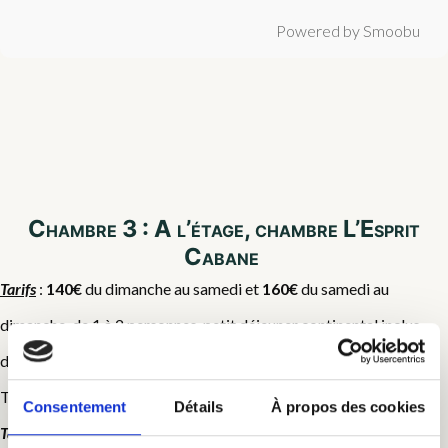
Powered by Smoobu
Chambre 3 : A l’étage, chambre L’Esprit
Cabane
Tarifs
:
140€
du dimanche au samedi et
160€
du samedi au
dimanche, de 1 à 2 personnes, petit déjeuner continental inclus
dans le tarif. 20€/ personnes supplémentaire.
Taxe de séjour en supplément (0,80€/ nuit/pers en 2026)
Consentement
Détails
À propos des cookies
Tarif préférentiel au delà de 4 nuits
, nous contacter pour le tarif