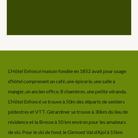
L’Hôtel Enfoncé maison fondée en 1852 avait pour usage
d’hôtel comprenant un café, une épicerie, une salle à
manger, un ancien office, 8 chambres, une petite véranda.
L’Hôtel Enfoncé se trouve à 50m des départs de sentiers
pédestres et VTT. Gérardmer se trouve à 30km du lieu de
résidence et la Bresse à 50 km environ pour les amateurs
de ski. Pour le ski de fond, le Girmont Val d’Ajol à 15km