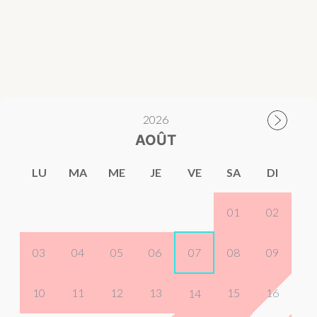
2026
AOÛT
LU
MA
ME
JE
VE
SA
DI
01
02
03
04
05
06
07
08
09
10
11
12
13
15
16
14