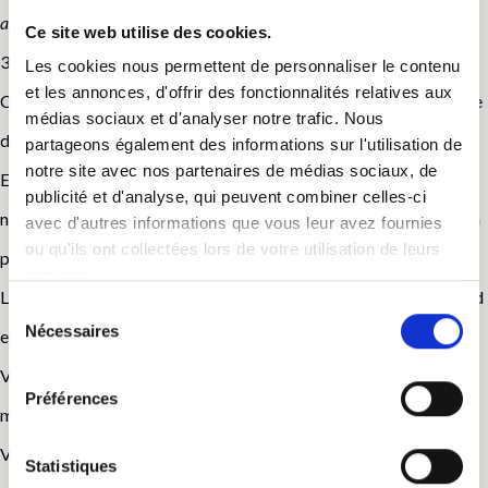
appliqué.
Ce site web utilise des cookies.
30m2 / lit 160X200 / 2 lits de 90X190 /de 2 à 5 personnes
Les cookies nous permettent de personnaliser le contenu
et les annonces, d'offrir des fonctionnalités relatives aux
Cette chambre peut accueillir de 2 à 5 personnes, d’une superficie
médias sociaux et d'analyser notre trafic. Nous
de 30m2 au total.
partageons également des informations sur l'utilisation de
notre site avec nos partenaires de médias sociaux, de
Entièrement repensée dans un esprit cabane, enduit à la chaux
publicité et d'analyse, qui peuvent combiner celles-ci
naturelle, parquet flottant bois, faïence salle de bains en travertin
avec d'autres informations que vous leur avez fournies
ou qu'ils ont collectées lors de votre utilisation de leurs
pour un effet thermal.
services.
La cabane à l’étage est entièrement faite de bois du sol au plafond
Sélection
Nécessaires
en passant par les lits !
du
consentement
Vous pourrez également profiter du filet d’habitation pour un
Préférences
moment de détente bien mérité.
Vue sur la forêt, au calme, au petit matin vous pourrez entendre le
Statistiques