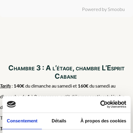
Powered by Smoobu
Chambre 3 : A l’étage, chambre L’Esprit
Cabane
Tarifs
:
140€
du dimanche au samedi et
160€
du samedi au
dimanche, de 1 à 2 personnes, petit déjeuner continental inclus
dans le tarif. 20€/ personnes supplémentaire.
Taxe de séjour en supplément (0,80€/ nuit/pers en 2026)
Consentement
Détails
À propos des cookies
Tarif préférentiel au delà de 4 nuits
, nous contacter pour le tarif