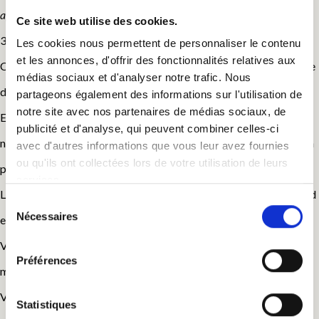
appliqué.
Ce site web utilise des cookies.
30m2 / lit 160X200 / 2 lits de 90X190 /de 2 à 5 personnes
Les cookies nous permettent de personnaliser le contenu
et les annonces, d'offrir des fonctionnalités relatives aux
Cette chambre peut accueillir de 2 à 5 personnes, d’une superficie
médias sociaux et d'analyser notre trafic. Nous
de 30m2 au total.
partageons également des informations sur l'utilisation de
notre site avec nos partenaires de médias sociaux, de
Entièrement repensée dans un esprit cabane, enduit à la chaux
publicité et d'analyse, qui peuvent combiner celles-ci
naturelle, parquet flottant bois, faïence salle de bains en travertin
avec d'autres informations que vous leur avez fournies
ou qu'ils ont collectées lors de votre utilisation de leurs
pour un effet thermal.
services.
La cabane à l’étage est entièrement faite de bois du sol au plafond
Sélection
Nécessaires
en passant par les lits !
du
consentement
Vous pourrez également profiter du filet d’habitation pour un
Préférences
moment de détente bien mérité.
Vue sur la forêt, au calme, au petit matin vous pourrez entendre le
Statistiques