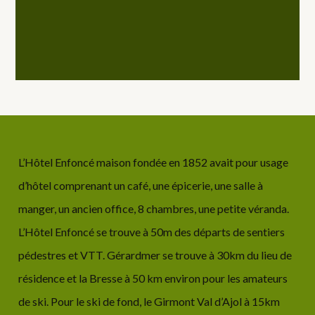
L’Hôtel Enfoncé maison fondée en 1852 avait pour usage
d’hôtel comprenant un café, une épicerie, une salle à
manger, un ancien office, 8 chambres, une petite véranda.
L’Hôtel Enfoncé se trouve à 50m des départs de sentiers
pédestres et VTT. Gérardmer se trouve à 30km du lieu de
résidence et la Bresse à 50 km environ pour les amateurs
de ski. Pour le ski de fond, le Girmont Val d’Ajol à 15km