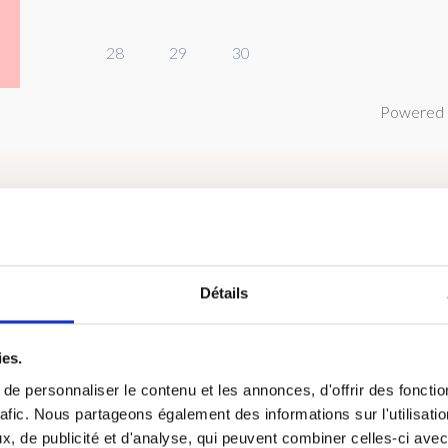
28
29
30
Powered 
Détails
hambre 2 : Chambre Bouleau au R
 de 1 à 2 personnes, petit déjeuner continental inclus dans le tari
ies.
iqué.
e personnaliser le contenu et les annonces, d'offrir des fonctio
rafic. Nous partageons également des informations sur l'utilisati
, de publicité et d'analyse, qui peuvent combiner celles-ci avec
hambres, avec la salle d’eau.