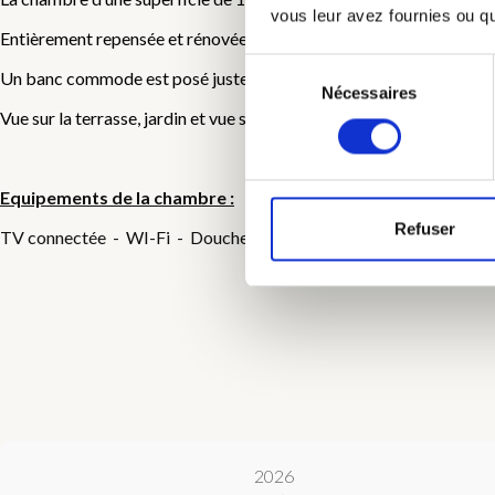
vous leur avez fournies ou qu'
Entièrement repensée et rénovée à base de produits naturels, enduit
Sélection
Un banc commode est posé juste devant le lit vous permettant d’en
Nécessaires
du
Vue sur la terrasse, jardin et vue sur le Belvédère.
consentement
Equipements de la chambre :
Refuser
TV connectée - WI-Fi - Douche à l’italienne - Volets + stores occ
2026