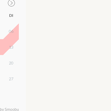
DI
06
13
20
27
by Smoobu