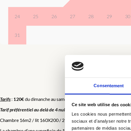
24
25
26
27
28
29
30
31
Consentement
C
Tarifs
:
120€
du dimanche au samedi et
140€
du samedi au dimanche,
Ce site web utilise des cook
Tarif préférentiel au delà de 4 nuits
, nous contacter pour le tarif appl
Les cookies nous permettent d
Chambre 16m2 / lit 160X200 / 2 personnes / insonorisée
sociaux et d'analyser notre t
partenaires de médias sociaux
La chambre d’une superficie de 16 m2, était auparavant une des 8 c