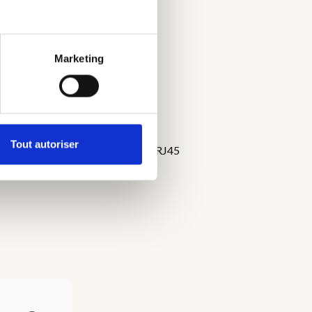
plicité.
Marketing
Tout autoriser
- Table et chaises - Prise USB et RJ45