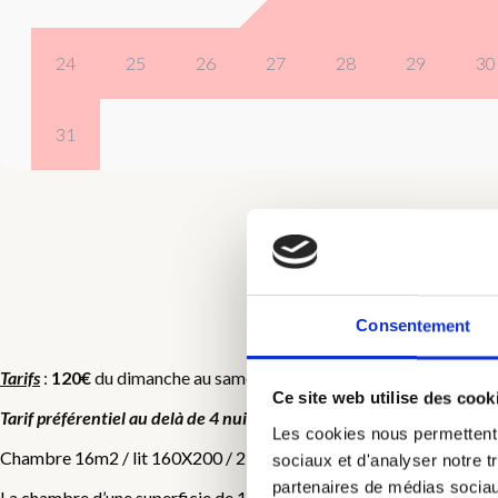
24
25
26
27
28
29
30
31
Consentement
C
Tarifs
:
120€
du dimanche au samedi et
140€
du samedi au dimanche,
Ce site web utilise des cook
Tarif préférentiel au delà de 4 nuits
, nous contacter pour le tarif appl
Les cookies nous permettent d
Chambre 16m2 / lit 160X200 / 2 personnes / insonorisée
sociaux et d'analyser notre t
partenaires de médias sociaux
La chambre d’une superficie de 16 m2, était auparavant une des 8 c