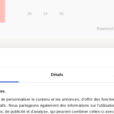
28
29
30
Powered 
Détails
hambre 2 : Chambre Bouleau au R
 de 1 à 2 personnes, petit déjeuner continental inclus dans le tari
ies.
iqué.
e personnaliser le contenu et les annonces, d'offrir des fonctio
rafic. Nous partageons également des informations sur l'utilisati
, de publicité et d'analyse, qui peuvent combiner celles-ci avec
hambres, avec la salle d’eau.