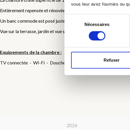
vous leur avez fournies ou qu'
Entièrement repensée et rénovée à base de produits naturels, enduit
Sélection
Un banc commode est posé juste devant le lit vous permettant d’en
Nécessaires
du
Vue sur la terrasse, jardin et vue sur le Belvédère.
consentement
Equipements de la chambre :
Refuser
TV connectée - WI-Fi - Douche à l’italienne - Volets + stores occ
2026