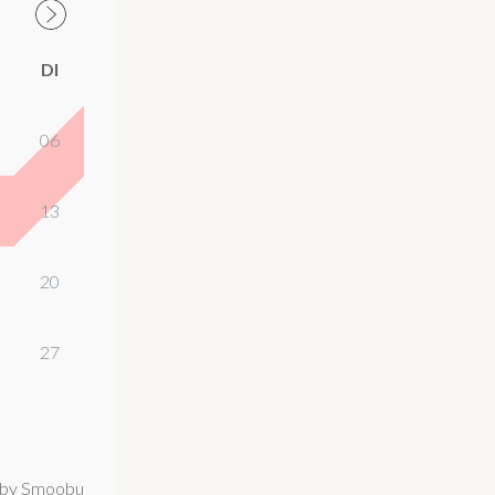
DI
06
13
20
27
by Smoobu