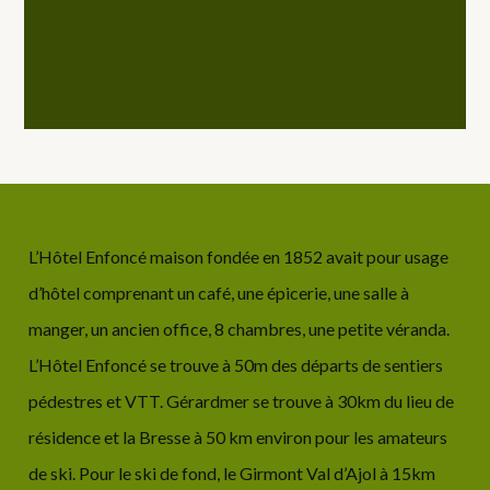
L’Hôtel Enfoncé maison fondée en 1852 avait pour usage
d’hôtel comprenant un café, une épicerie, une salle à
manger, un ancien office, 8 chambres, une petite véranda.
L’Hôtel Enfoncé se trouve à 50m des départs de sentiers
pédestres et VTT. Gérardmer se trouve à 30km du lieu de
résidence et la Bresse à 50 km environ pour les amateurs
de ski. Pour le ski de fond, le Girmont Val d’Ajol à 15km