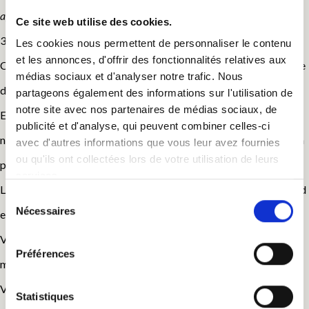
appliqué.
Ce site web utilise des cookies.
30m2 / lit 160X200 / 2 lits de 90X190 /de 2 à 5 personnes
Les cookies nous permettent de personnaliser le contenu
et les annonces, d'offrir des fonctionnalités relatives aux
Cette chambre peut accueillir de 2 à 5 personnes, d’une superficie
médias sociaux et d'analyser notre trafic. Nous
de 30m2 au total.
partageons également des informations sur l'utilisation de
notre site avec nos partenaires de médias sociaux, de
Entièrement repensée dans un esprit cabane, enduit à la chaux
publicité et d'analyse, qui peuvent combiner celles-ci
naturelle, parquet flottant bois, faïence salle de bains en travertin
avec d'autres informations que vous leur avez fournies
ou qu'ils ont collectées lors de votre utilisation de leurs
pour un effet thermal.
services.
La cabane à l’étage est entièrement faite de bois du sol au plafond
Sélection
Nécessaires
en passant par les lits !
du
consentement
Vous pourrez également profiter du filet d’habitation pour un
Préférences
moment de détente bien mérité.
Vue sur la forêt, au calme, au petit matin vous pourrez entendre le
Statistiques