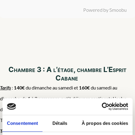
Powered by Smoobu
Chambre 3 : A l’étage, chambre L’Esprit
Cabane
Tarifs
:
140€
du dimanche au samedi et
160€
du samedi au
dimanche, de 1 à 2 personnes, petit déjeuner continental inclus
dans le tarif. 20€/ personnes supplémentaire.
Taxe de séjour en supplément (0,80€/ nuit/pers en 2026)
Consentement
Détails
À propos des cookies
Tarif préférentiel au delà de 4 nuits
, nous contacter pour le tarif