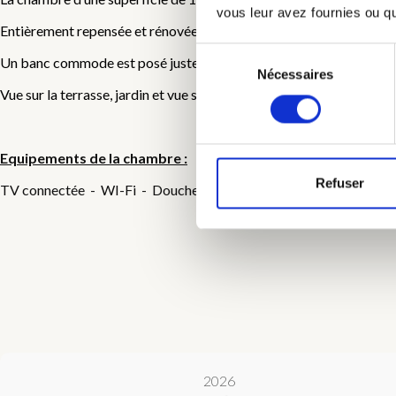
vous leur avez fournies ou qu'
Entièrement repensée et rénovée à base de produits naturels, enduit
Sélection
Un banc commode est posé juste devant le lit vous permettant d’en
Nécessaires
du
Vue sur la terrasse, jardin et vue sur le Belvédère.
consentement
Equipements de la chambre :
Refuser
TV connectée - WI-Fi - Douche à l’italienne - Volets + stores occ
2026