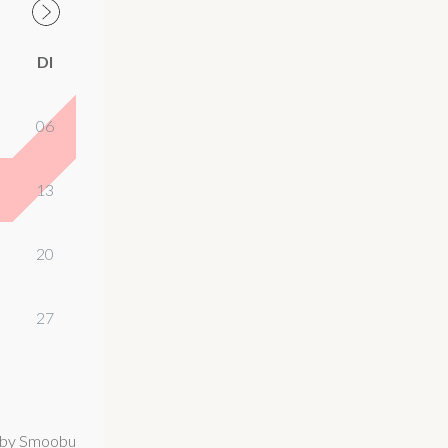
DI
06
13
20
27
by Smoobu