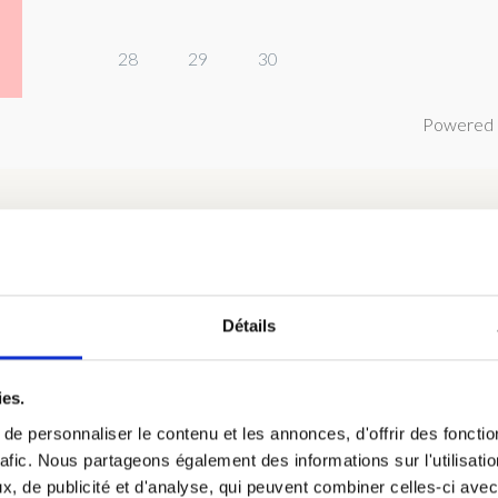
28
29
30
Powered 
Détails
hambre 2 : Chambre Bouleau au R
 de 1 à 2 personnes, petit déjeuner continental inclus dans le tari
ies.
iqué.
e personnaliser le contenu et les annonces, d'offrir des fonctio
rafic. Nous partageons également des informations sur l'utilisati
, de publicité et d'analyse, qui peuvent combiner celles-ci avec
hambres, avec la salle d’eau.