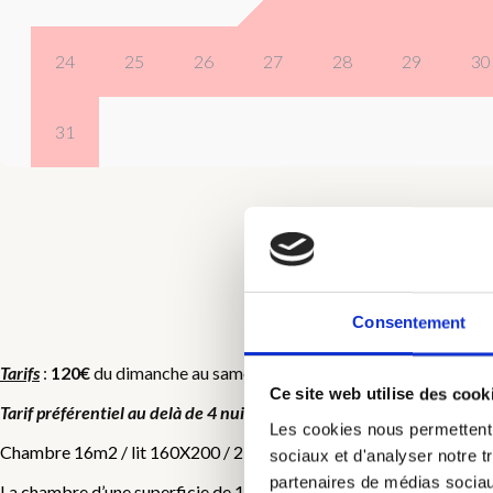
24
25
26
27
28
29
30
31
Consentement
C
Tarifs
:
120€
du dimanche au samedi et
140€
du samedi au dimanche,
Ce site web utilise des cook
Tarif préférentiel au delà de 4 nuits
, nous contacter pour le tarif appl
Les cookies nous permettent d
Chambre 16m2 / lit 160X200 / 2 personnes / insonorisée
sociaux et d'analyser notre t
partenaires de médias sociaux
La chambre d’une superficie de 16 m2, était auparavant une des 8 c