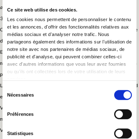
appliqué.
Ce site web utilise des cookies.
30m2 / lit 160X200 / 2 lits de 90X190 /de 2 à 5 personnes
Les cookies nous permettent de personnaliser le contenu
et les annonces, d'offrir des fonctionnalités relatives aux
Cette chambre peut accueillir de 2 à 5 personnes, d’une superficie
médias sociaux et d'analyser notre trafic. Nous
de 30m2 au total.
partageons également des informations sur l'utilisation de
notre site avec nos partenaires de médias sociaux, de
Entièrement repensée dans un esprit cabane, enduit à la chaux
publicité et d'analyse, qui peuvent combiner celles-ci
naturelle, parquet flottant bois, faïence salle de bains en travertin
avec d'autres informations que vous leur avez fournies
ou qu'ils ont collectées lors de votre utilisation de leurs
pour un effet thermal.
services.
La cabane à l’étage est entièrement faite de bois du sol au plafond
Sélection
Nécessaires
en passant par les lits !
du
consentement
Vous pourrez également profiter du filet d’habitation pour un
Préférences
moment de détente bien mérité.
Vue sur la forêt, au calme, au petit matin vous pourrez entendre le
Statistiques