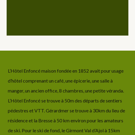
L’Hôtel Enfoncé maison fondée en 1852 avait pour usage
d’hôtel comprenant un café, une épicerie, une salle à
manger, un ancien office, 8 chambres, une petite véranda.
L’Hôtel Enfoncé se trouve à 50m des départs de sentiers
pédestres et VTT. Gérardmer se trouve à 30km du lieu de
résidence et la Bresse à 50 km environ pour les amateurs
de ski. Pour le ski de fond, le Girmont Val d’Ajol à 15km