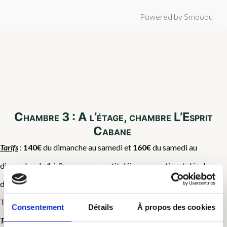
Powered by Smoobu
Chambre 3 : A l’étage, chambre L’Esprit
Cabane
Tarifs
:
140€
du dimanche au samedi et
160€
du samedi au
dimanche, de 1 à 2 personnes, petit déjeuner continental inclus
dans le tarif. 20€/ personnes supplémentaire.
Taxe de séjour en supplément (0,80€/ nuit/pers en 2026)
Consentement
Détails
À propos des cookies
Tarif préférentiel au delà de 4 nuits
, nous contacter pour le tarif