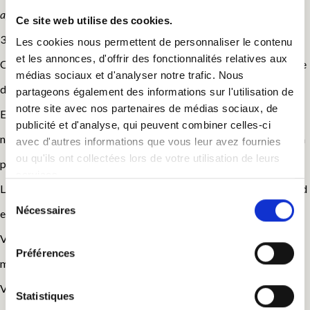
appliqué.
Ce site web utilise des cookies.
30m2 / lit 160X200 / 2 lits de 90X190 /de 2 à 5 personnes
Les cookies nous permettent de personnaliser le contenu
et les annonces, d'offrir des fonctionnalités relatives aux
Cette chambre peut accueillir de 2 à 5 personnes, d’une superficie
médias sociaux et d'analyser notre trafic. Nous
de 30m2 au total.
partageons également des informations sur l'utilisation de
notre site avec nos partenaires de médias sociaux, de
Entièrement repensée dans un esprit cabane, enduit à la chaux
publicité et d'analyse, qui peuvent combiner celles-ci
naturelle, parquet flottant bois, faïence salle de bains en travertin
avec d'autres informations que vous leur avez fournies
ou qu'ils ont collectées lors de votre utilisation de leurs
pour un effet thermal.
services.
La cabane à l’étage est entièrement faite de bois du sol au plafond
Sélection
Nécessaires
en passant par les lits !
du
consentement
Vous pourrez également profiter du filet d’habitation pour un
Préférences
moment de détente bien mérité.
Vue sur la forêt, au calme, au petit matin vous pourrez entendre le
Statistiques