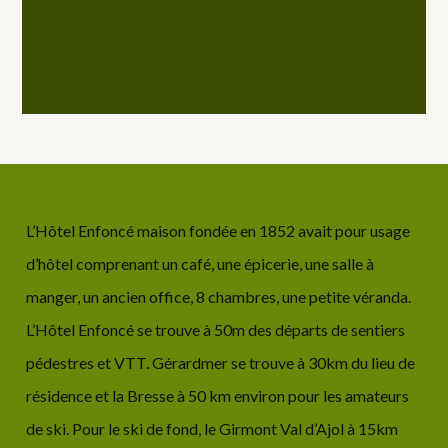
L’Hôtel Enfoncé maison fondée en 1852 avait pour usage
d’hôtel comprenant un café, une épicerie, une salle à
manger, un ancien office, 8 chambres, une petite véranda.
L’Hôtel Enfoncé se trouve à 50m des départs de sentiers
pédestres et VTT. Gérardmer se trouve à 30km du lieu de
résidence et la Bresse à 50 km environ pour les amateurs
de ski. Pour le ski de fond, le Girmont Val d’Ajol à 15km