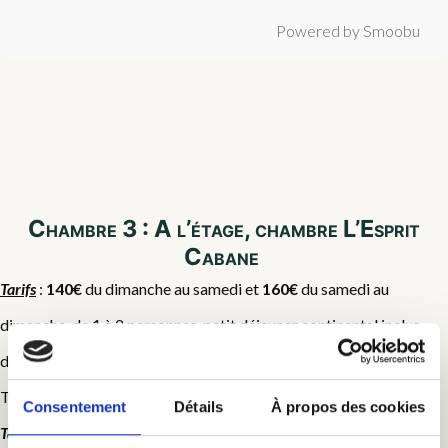
Powered by Smoobu
Chambre 3 : A l’étage, chambre L’Esprit
Cabane
Tarifs
:
140€
du dimanche au samedi et
160€
du samedi au
dimanche, de 1 à 2 personnes, petit déjeuner continental inclus
dans le tarif. 20€/ personnes supplémentaire.
Taxe de séjour en supplément (0,80€/ nuit/pers en 2026)
Consentement
Détails
À propos des cookies
Tarif préférentiel au delà de 4 nuits
, nous contacter pour le tarif